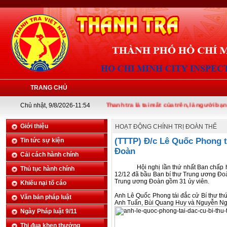
TRANG CHỦ
Chủ nhật, 9/8/2026-11:54
Thanh tra là tai mắt của trên, là người bạn của 
Giới thiệu
HOẠT ĐỘNG CHÍNH TRỊ ĐOÀN THỂ
(TTTP) Đ/c Lê Quốc Phong t
Tin tức sự kiện
Đoàn
Cải cách hành chính
Hội nghị lần thứ nhất Ban chấp hành
Thủ tục hành chính
12/12 đã bầu Ban bí thư Trung ương Đ
Trung ương Đoàn gồm 31 ủy viên.
Khiếu nại tố cáo
Anh Lê Quốc Phong tái đắc cử Bí thư th
Văn bản pháp luật
Anh Tuấn, Bùi Quang Huy và Nguyễn Ngọ
Ngày Pháp luật 9/11
Thi đua khen thưởng