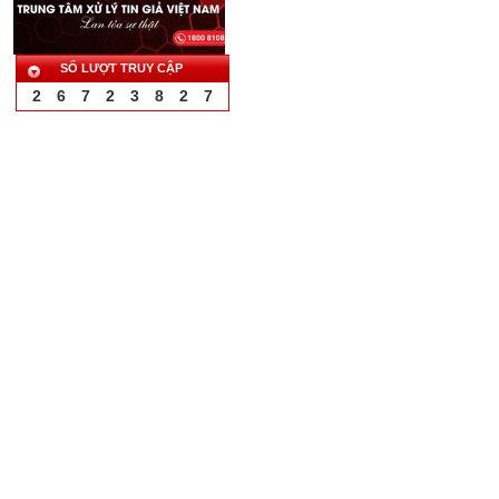
SỐ LƯỢT TRUY CẬP
2
6
7
2
3
8
2
7