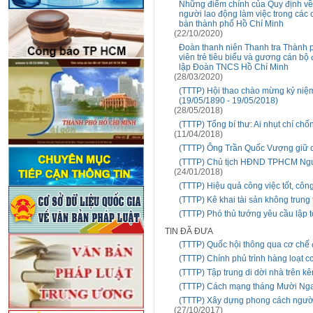
Những điểm chính của Quy định về 
người lao động làm việc trong các 
bàn thành phố Hồ Chí Minh
(22/10/2020)
Đoàn thanh niên Thanh tra Thành 
viên trẻ tiêu biểu và gương cán bộ
lập Đoàn TNCS Hồ Chí Minh
(28/03/2020)
(TTTP) Hội thao chào mừng kỷ niệ
(19/05/1890 - 19/05/2018)
(28/05/2018)
(TTTP) Tổng bí thư: Ai nhụt chí ch
(11/04/2018)
(TTTP) Ông Trần Quốc Vượng giữ c
(TTTP) Chủ tịch HĐND TPHCM Nguy
(24/01/2018)
(TTTP) Hiệu quả công việc tốt, cô
(TTTP) Kê khai tài sản không trun
(TTTP) Phó thủ tướng yêu cầu lập tổ
TIN ĐÃ ĐƯA
(TTTP) Quốc hội thông qua cơ chế 
(TTTP) Chính phủ trình hàng loạt c
(TTTP) Tập trung di dời nhà trên kê
(TTTP) Cách mạng tháng Mười Nga 
(TTTP) Xây dựng phong cách người
(27/10/2017)