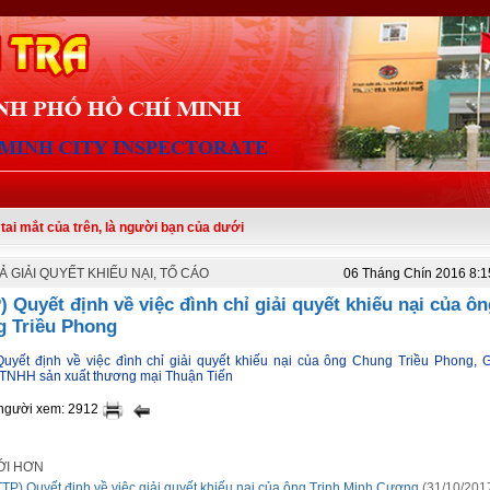
ủa trên, là người bạn của dưới
Ả GIẢI QUYẾT KHIẾU NẠI, TỐ CÁO
06 Tháng Chín 2016 8:
) Quyết định về việc đình chỉ giải quyết khiếu nại của ôn
 Triều Phong
Quyết định về việc đình chỉ giải quyết khiếu nại của ông Chung Triều Phong, 
 TNHH sản xuất thương mại Thuận Tiến
 người xem: 2912
ỚI HƠN
TTP) Quyết định về việc giải quyết khiếu nại của ông Trịnh Minh Cương
(31/10/201