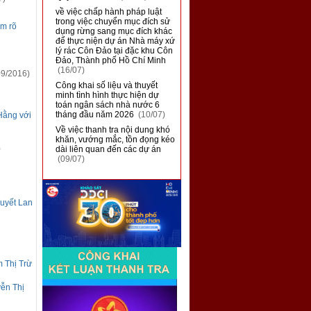
■
về việc chấp hành pháp luật
trong việc chuyển mục đích sử
àm rõ
dụng rừng sang mục đích khác
để thực niện dự án Nhà máy xứ
lý rác Côn Đảo tại đặc khu Côn
Đảo, Thành phố Hồ Chí Minh
(16/07)
9/2016)
■
Công khai số liệu và thuyết
minh tình hình thực hiện dự
toán ngân sách nhà nước 6
tháng đầu năm 2026
(10/07)
Hằng với
■
Về việc thanh tra nội dung khó
khăn, vướng mắc, tồn đọng kéo
)
dài liên quan đến các dự án
(09/07)
Tuyết Lan
m Thị Trừ
yễn Thị