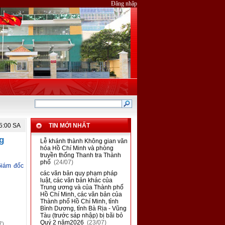
Đăng nhập
15:00 SA
TIN MỚI NHẤT
g
■
Lễ khánh thành Không gian văn
hóa Hồ Chí Minh và phòng
truyền thống Thanh tra Thành
phố
(24/07)
Giám đốc
■
các văn bản quy phạm pháp
luật, các văn bản khác của
Trung ương và của Thành phố
Hồ Chí Minh, các văn bản của
Thành phố Hồ Chí Minh, tỉnh
Bình Dương, tỉnh Bà Rịa - Vũng
Tàu (trước sáp nhập) bị bãi bỏ
Quý 2 năm2026
(23/07)
7)