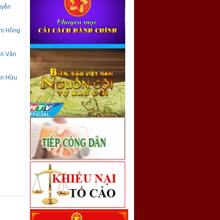
uyễn
Thị Hồng
an Văn
han Hữu