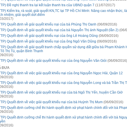
TTP) Đề nghị thanh tra lại kết luận thanh tra của UBND quận 7
(11/07/2017)
TP) Kiểm tra, rà soát, giải quyết KN,TC tại TP Hồ Chí Minh: Nâng cao nhận thức, l
ch nhiệm, giải quyết dứt điểm
03/2017)
TTP) Quyết định về giải quyết khiếu nại của bà Phùng Thị Oanh
(06/09/2016)
TTP) Quyết định về giải quyết khiếu nại của bà Nguyễn Thị ánh Nguyệt (lần 2)
(06/0
TTP) Quyết định về giải quyết khiếu nại của ông Lê Hoàng Dũng
(06/09/2016)
TTP) Quyết định về giải quyết khiếu nại của ông Ngô Văn Dũng
(06/09/2016)
TTP) Quyết định về giải quyết tranh chấp quyền sử dụng đất giữa bà Phạm Khánh 
 Tô Thị Tú, quận Bình Thạnh
09/2016)
TTP) Quyết định về việc giải quyết khiếu nại của ông Nguyễn Văn Giỏi
(06/09/2016
Ã ĐƯA
TTP) Quyết định về việc giải quyết khiếu nại của ông Nguyễn Ngọc Hải, Quận 12
09/2016)
TTP) Quyết định về việc giải quyết khiếu nại của ông Nguyễn Long và bà Trần Thị 
09/2016)
TTP) Quyết định về việc giải quyết khiếu nại của bà Ngô Thị Yến, huyện Cần Giờ
09/2016)
TTP) Quyết định về việc giải quyết khiếu nại của bà Huỳnh Thị Mum
(06/09/2016)
TTP) Quyết định cưỡng chế thi hành quyết định xử phạt hành chính đối với bà Phạ
09/2016)
TTP) Quyết định cưỡng chế thi hành quyết định xử phạt hành chính đối với bà Ngu
yền
09/2016)