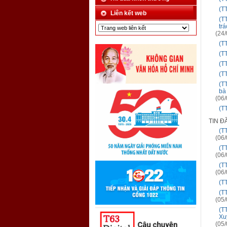
(T
Liên kết web
(TT
trá
(24/
(T
(T
(T
(T
(T
bà
(06/
(T
TIN Đ
(T
(06/
(T
(06/
(T
(06/
(T
(T
(05/
(T
Xu
(05/