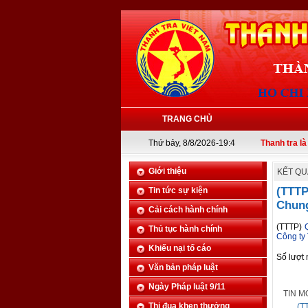
TRANG CHỦ
Thứ bảy, 8/8/2026-19:4
Thanh tra là tai mắt c
Giới thiệu
KẾT QU
(TTTP
Tin tức sự kiện
Chung
Cải cách hành chính
(TTTP)
Thủ tục hành chính
Công ty
Khiếu nại tố cáo
Số lượt
Văn bản pháp luật
Ngày Pháp luật 9/11
TIN M
Thi đua khen thưởng
(T