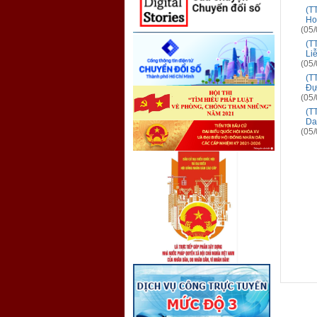
(T
Ho
(05/
(T
Li
(05/
(T
Đự
(05/
(T
Da
(05/