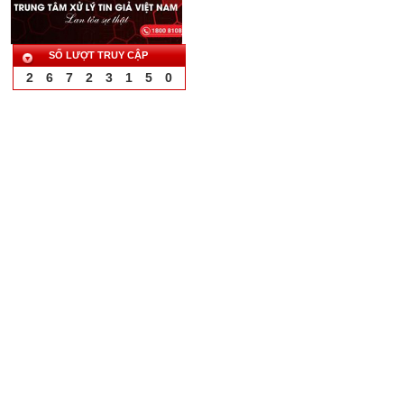
SỐ LƯỢT TRUY CẬP
2
6
7
2
3
1
5
0