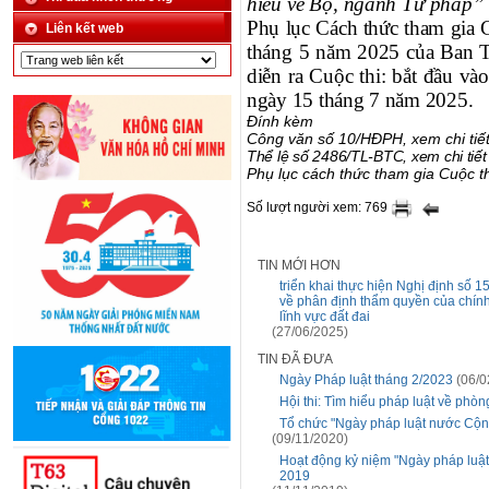
hiểu về Bộ, ngành Tư pháp”
Phụ lục Cách thức tham gia 
Liên kết web
tháng 5 năm 2025 của Ban T
diễn ra Cuộc thi: bắt đầu v
ngày 15 tháng 7 năm 2025.
Đính kèm
Công văn số 10/HĐPH, xem chi tiế
Thể lệ số 2486/TL-BTC, xem chi tiế
Phụ lục cách thức tham gia Cuộc th
Số lượt người xem: 769
TIN MỚI HƠN
triển khai thực hiện Nghị định số
về phân định thẩm quyền của chín
lĩnh vực đất đai
(27/06/2025)
TIN ĐÃ ĐƯA
Ngày Pháp luật tháng 2/2023
(06/0
Hội thi: Tìm hiểu pháp luật về ph
Tổ chức "Ngày pháp luật nước Cộng
(09/11/2020)
Hoạt động kỷ niệm "Ngày pháp luật
2019