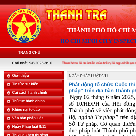
TRANG CHỦ
Chủ nhật, 9/8/2026-9:10
Thanh tra là tai mắt của trên, là người bạn của d
Giới thiệu
NGÀY PHÁP LUẬT 9/11
Phát động tổ chức Cuộc thi
Tin tức sự kiện
pháp” trên địa bàn Thành p
Cải cách hành chính
Ngày 02 tháng 6 năm 2025,
Thủ tục hành chính
số 10/HĐPH của Hội đồng p
Thành phố về việc phát động
Khiếu nại tố cáo
Bộ, ngành Tư pháp”
trên đ
Văn bản pháp luật
Sở Tư pháp, Cơ quan thường
Ngày Pháp luật 9/11
dục pháp luật Thành phố phá
Thi đua khen thưởng